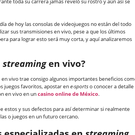
rante toda su carrera jamás reveló su rostro y aún así se
 día de hoy las consolas de videojuegos no están del todo
izar sus transmisiones en vivo, pese a que los últimos
era para lograr esto será muy corta, y aquí analizaremos
l
streaming
en vivo?
n en vivo trae consigo algunos importantes beneficios co
os juegos favoritos, apostar en
e-sports
o conocer a detalle
ión en vivo en un
casino online de México
.
e estos y sus defectos para así determinar si realmente
olas o juegos en un futuro cercano.
s especializadas en
streaming