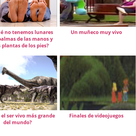
ué no tenemos lunares
Un muñeco muy vivo
palmas de las manos y
s plantas de los pies?
 el ser vivo más grande
Finales de videojuegos
del mundo?