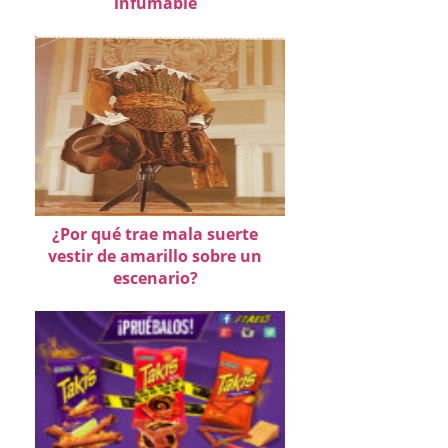
infumable
¿Por qué trae mala suerte
vestir de amarillo sobre un
escenario?