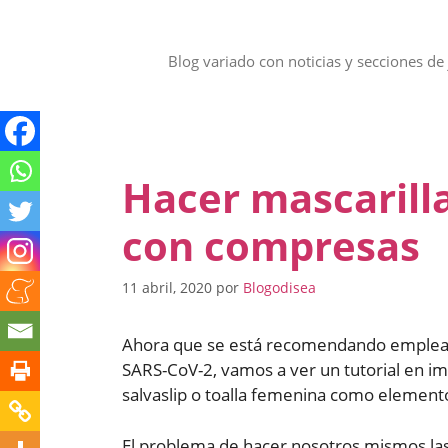
Saltar
al
contenido
Blog variado con noticias y secciones de 
Hacer mascarilla
con compresas
11 abril, 2020
por
Blogodisea
Ahora que se está recomendando emplear 
SARS-CoV-2, vamos a ver un tutorial en i
salvaslip o toalla femenina como elemento c
El problema de hacer nosotros mismos las 