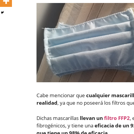
Cabe mencionar que
cualquier mascaril
realidad
, ya que no poseerá los filtros qu
Dichas mascarillas
llevan un
filtro FFP2
,
fibrogénicos, y tiene una
eficacia de un 
que tiene un 98% de eficacia
.