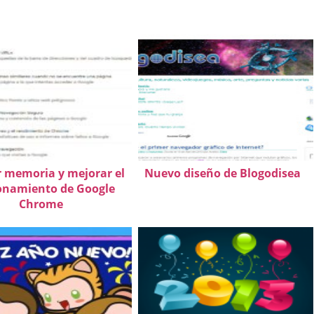
 memoria y mejorar el
Nuevo diseño de Blogodisea
onamiento de Google
Chrome