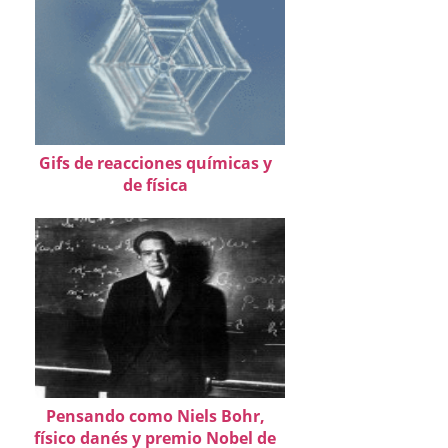
Gifs de reacciones químicas y
de física
Pensando como Niels Bohr,
físico danés y premio Nobel de