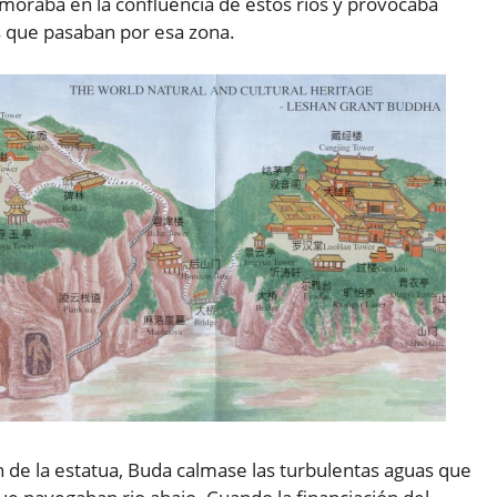
moraba en la confluencia de estos ríos y provocaba
 que pasaban por esa zona.
 de la estatua, Buda calmase las turbulentas aguas que