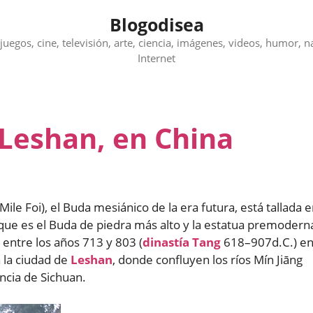
Blogodisea
juegos, cine, televisión, arte, ciencia, imágenes, videos, humor, n
Internet
 Leshan, en China
Mile Foi), el Buda mesiánico de la era futura, está tallada 
o que es el Buda de piedra más alto y la estatua premodern
entre los años 713 y 803 (
dinastía Tang
618–907d.C.) e
 la ciudad de
Leshan
, donde confluyen los ríos Mín Jiāng
incia de Sichuan.