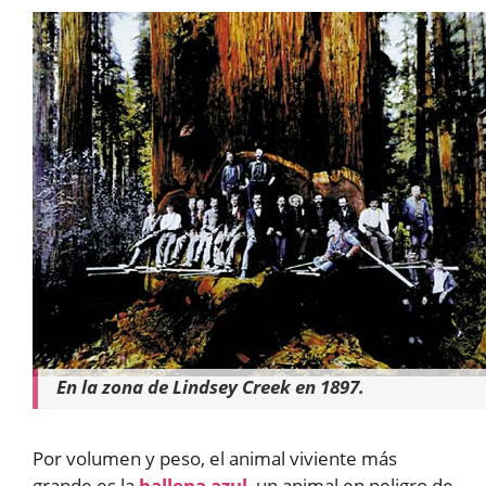
En la zona de Lindsey Creek en 1897.
Por volumen y peso, el animal viviente más
grande es la
ballena azul
, un animal en peligro de