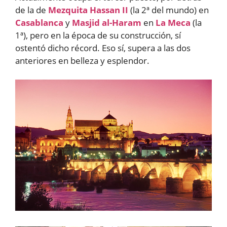
de la de
Mezquita Hassan II
(la 2ª del mundo) en
Casablanca
y
Masjid al-Haram
en
La Meca
(la
1ª), pero en la época de su construcción, sí
ostentó dicho récord. Eso sí, supera a las dos
anteriores en belleza y esplendor.