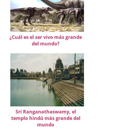
¿Cuál es el ser vivo más grande
del mundo?
Sri Ranganathaswamy, el
templo hindú más grande del
mundo