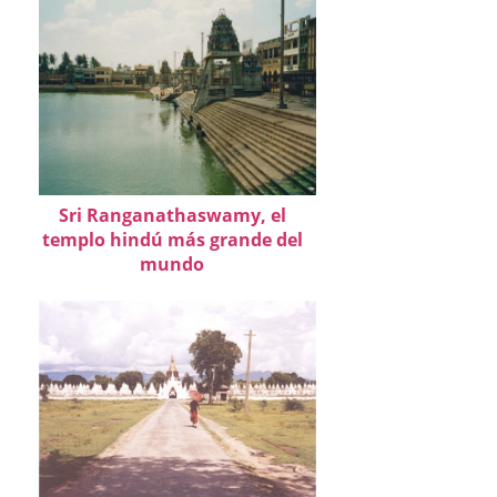
Sri Ranganathaswamy, el
templo hindú más grande del
mundo