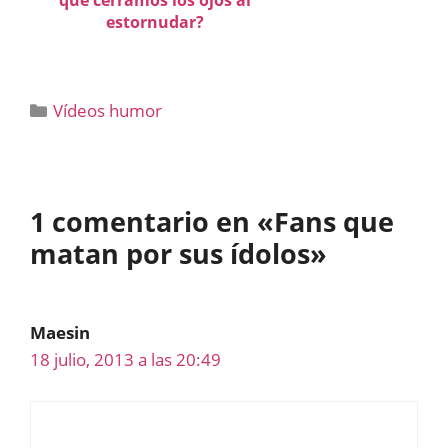
qué cerramos los ojos al
estornudar?
Categorías
Vídeos humor
1 comentario en «Fans que
matan por sus ídolos»
Maesin
18 julio, 2013 a las 20:49