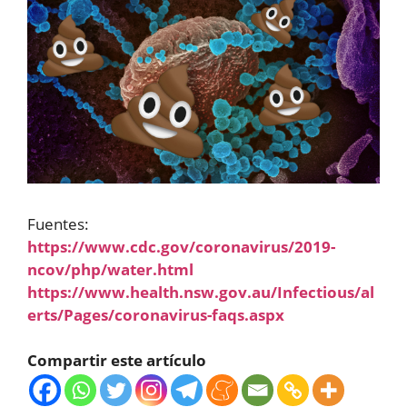
Fuentes:
https://www.cdc.gov/coronavirus/2019-
ncov/php/water.html
https://www.health.nsw.gov.au/Infectious/al
erts/Pages/coronavirus-faqs.aspx
Compartir este artículo