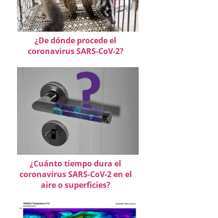
¿De dónde procede el
coronavirus SARS-CoV-2?
¿Cuánto tiempo dura el
coronavirus SARS-CoV-2 en el
aire o superficies?