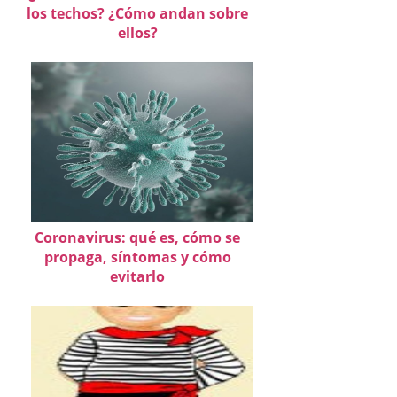
los techos? ¿Cómo andan sobre
ellos?
Coronavirus: qué es, cómo se
propaga, síntomas y cómo
evitarlo