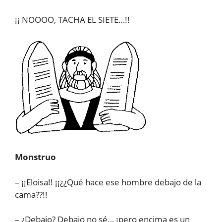
¡¡ NOOOO, TACHA EL SIETE…!!
Monstruo
– ¡¡Eloisa!! ¡¡¿¿Qué hace ese hombre debajo de la
cama??!!
– ¿Debajo? Debajo no sé… ¡pero encima es un