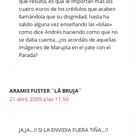
que resulta, es que le importan más los
cuatro euros de los crédulos que acaben
llamándola que su disgnidad; hasta ha
salido alguna vez enseñando las «lolas»
como dice Andrés haciendo como que no
se daba cuenta…¿os acordáis de aquellas
imágenes de Marujita en el yate con el
Parada?
ARAMIS FUSTER ¨LÄ BRUJA¨
21 abril, 2009 a las 11:50
JA,JA…!! SI LA ENVIDIA FUERA TIÑA…!!