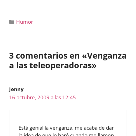
Categorías
Humor
3 comentarios en «Venganza
a las teleoperadoras»
Jenny
16 octubre, 2009 a las 12:45
Está genial la venganza, me acaba de dar
la idea de que lo haré cuando me llamen.