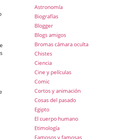
Astronomía
o
Biografías
Blogger
Blogs amigos
Bromas cámara oculta
ue
os
Chistes
Ciencia
Cine y películas
Comic
Cortos y animación
e
Cosas del pasado
Egipto
El cuerpo humano
Etimología
Famosos y famosas