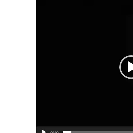
de
vídeo
00:00