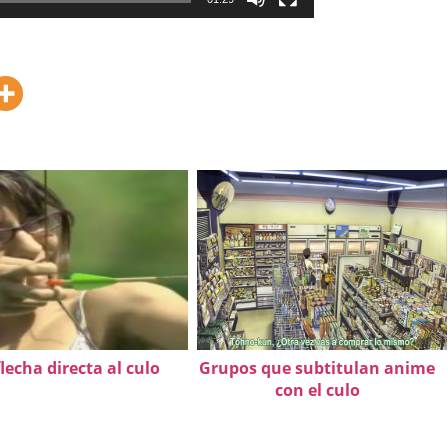
lecha directa al culo
Grupos que subtitulan anime
con el culo