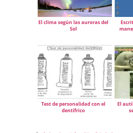
El clima según las auroras del
Escri
Sol
manej
Test de personalidad con el
El aut
dentífrico
s