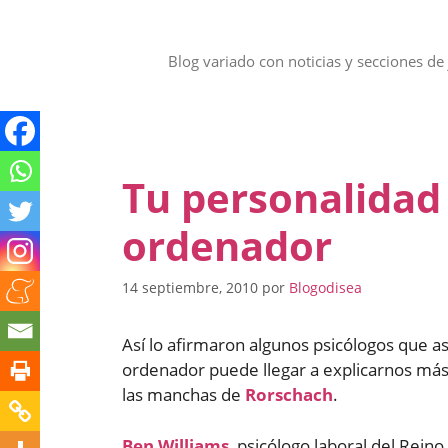
Saltar
al
contenido
Blog variado con noticias y secciones de 
Tu personalidad 
ordenador
14 septiembre, 2010
por
Blogodisea
Así lo afirmaron algunos psicólogos que a
ordenador puede llegar a explicarnos más 
las manchas de
Rorschach
.
Ben Williams
, psicólogo laboral del Rein