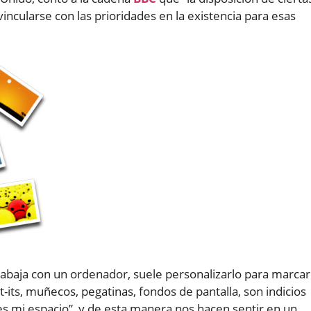
incularse con las prioridades en la existencia para esas
trabaja con un ordenador, suele personalizarlo para marcar
t-its, muñecos, pegatinas, fondos de pantalla, son indicios
s mi espacio”, y de esta manera nos hacen sentir en un