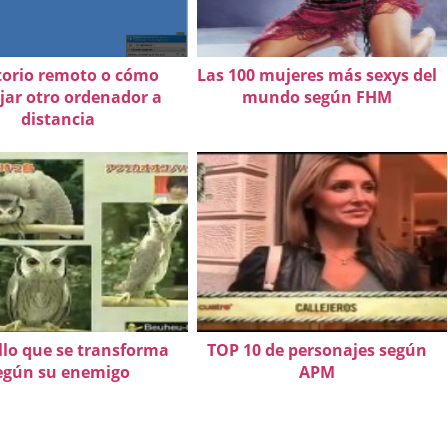
torio remoto o cómo
Las 100 mujeres más sexys del
ar otro ordenador a
mundo según FHM
distancia
illo que se transforma
TOP 10 de personajes según
egún su enemigo
APM