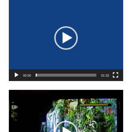
de
vídeo
00:00
01:33
Reproductor
de
vídeo