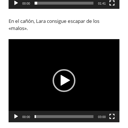
00:00
01:41
En el cañón, Lara consigue escapar de los
«malos».
Reproductor
de
vídeo
00:00
03:00