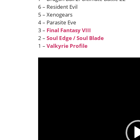
6 – Resident Evil
5 – Xenogears
4 – Parasite Eve
3 –
Final Fantasy VIII
2 –
Soul Edge / Soul Blade
1 –
Valkyrie Profile
Reproductor
de
vídeo