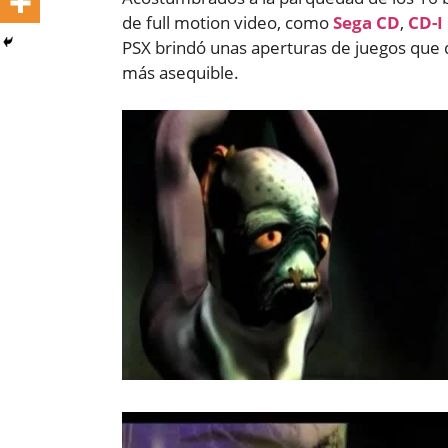
de full motion video, como
Sega CD
,
CD-I
PSX brindó unas aperturas de juegos que 
más asequible.