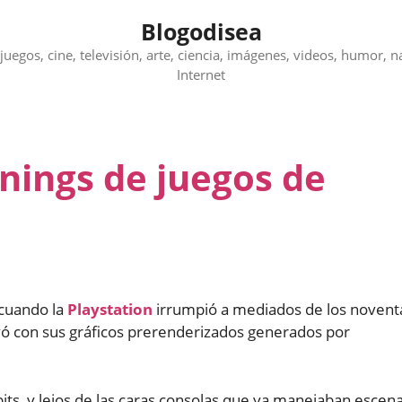
Blogodisea
juegos, cine, televisión, arte, ciencia, imágenes, videos, humor, n
Internet
nings de juegos de
 cuando la
Playstation
irrumpió a mediados de los novent
ivó con sus gráficos prerenderizados generados por
ts, y lejos de las caras consolas que ya manejaban escen