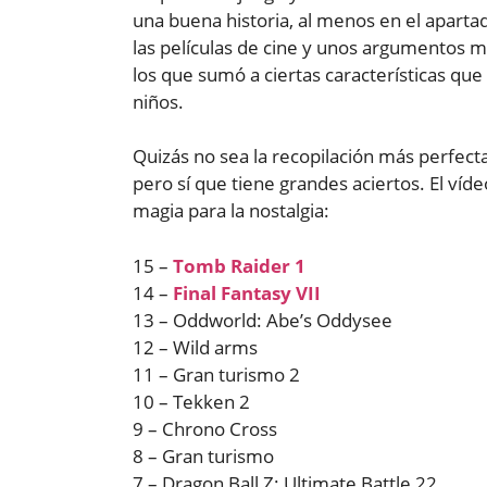
una buena historia, al menos en el aparta
las películas de cine y unos argumentos m
los que sumó a ciertas características que 
niños.
Quizás no sea la recopilación más perfecta 
pero sí que tiene grandes aciertos. El víd
magia para la nostalgia:
15 –
Tomb Raider 1
14 –
Final Fantasy VII
13 – Oddworld: Abe’s Oddysee
12 – Wild arms
11 – Gran turismo 2
10 – Tekken 2
9 – Chrono Cross
8 – Gran turismo
7 – Dragon Ball Z: Ultimate Battle 22