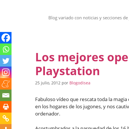
Saltar
al
contenido
Blog variado con noticias y secciones de 
Los mejores ope
Playstation
25 julio, 2012
por
Blogodisea
Fabuloso vídeo que rescata toda la magia
en los hogares de los jugones, y nos caut
ordenador.
Acostumbrados a la parquedad de los 16 bi