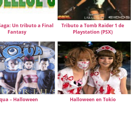
Saga: Un tributo a Final
Tributo a Tomb Raider 1 de
Fantasy
Playstation (PSX)
qua – Halloween
Halloween en Tokio