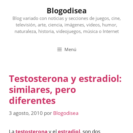
Saltar
Blogodisea
al
contenido
Blog variado con noticias y secciones de juegos, cine,
televisión, arte, ciencia, imágenes, videos, humor,
naturaleza, historia, videojuegos, música o Internet
Menú
Testosterona y estradiol:
similares, pero
diferentes
3 agosto, 2010
por
Blogodisea
La
testosterona
y el
estradiol
, son dos