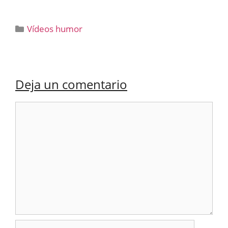
Categorías
Vídeos humor
Deja un comentario
Comentario
Nombre