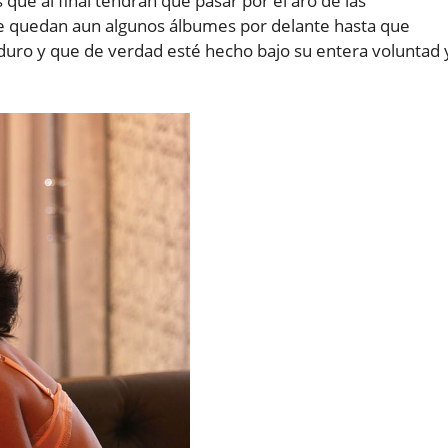
que al final tendrán que pasar por el aro de las
le quedan aun algunos álbumes por delante hasta que
duro y que de verdad esté hecho bajo su entera voluntad 