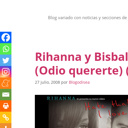
Saltar
al
contenido
Blog variado con noticias y secciones de 
Rihanna y Bisbal
(Odio quererte) (
27 julio, 2008
por
Blogodisea