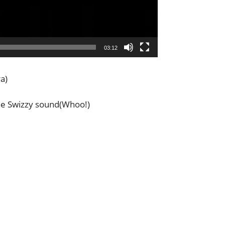
03:12
ra)
the Swizzy sound(Whoo!)