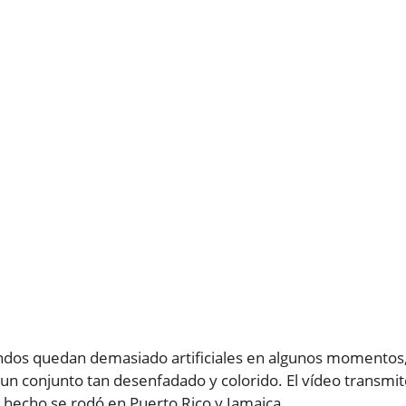
fondos quedan demasiado artificiales en algunos momentos
 un conjunto tan desenfadado y colorido. El vídeo transmi
 hecho se rodó en Puerto Rico y Jamaica.