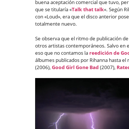
buena aceptación comercial que tuvo, pe
que se titularía «
Talk that talk
«. Según R
con «Loud», era que el disco anterior poseí
totalmente nuevo.
Se observa que el ritmo de publicación d
otros artistas contemporáneos. Salvo en e
eso que no contamos la
reedición de Go
álbumes publicados por Rihanna hasta e
(2006),
Good Girl Gone Bad
(2007),
Rate