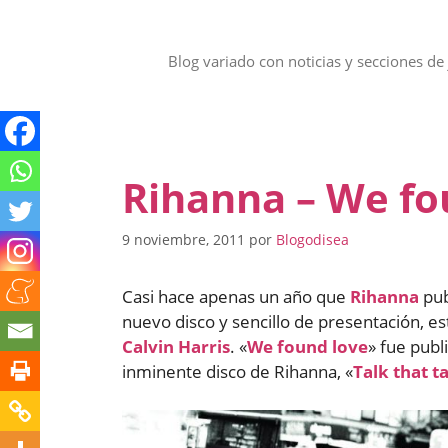
Saltar
al
contenido
Blog variado con noticias y secciones de 
Rihanna – We fo
9 noviembre, 2011
por
Blogodisea
Casi hace apenas un año que
Rihanna
pub
nuevo disco y sencillo de presentación, e
Calvin Harris
. «
We found love
» fue publ
inminente disco de Rihanna, «
Talk that t