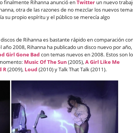
ro finalmente Rihanna anunció en
Twitter
un nuevo trabaj
ihanna, otra de las razones de no mezclar los nuevos tema
a su propio espíritu y el público se merecía algo
e discos de Rihanna es bastante rápido en comparación co
l año 2008, Rihanna ha publicado un disco nuevo por año,
od Girl Gone Bad
con temas nuevos en 2008. Estos son lo
l momento:
Music Of The Sun
(2005),
A Girl Like Me
d R
(2009),
Loud
(2010) y Talk That Talk (2011).