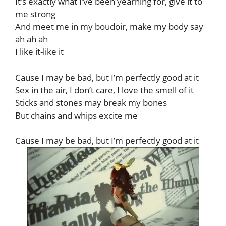
It’s exactly what I’ve been yearning for, give it to
me strong
And meet me in my boudoir, make my body say
ah ah ah
I like it-like it
Cause I may be bad, but I’m perfectly good at it
Sex in the air, I don’t care, I love the smell of it
Sticks and stones may break my bones
But chains and whips excite me
Cause I may be bad, but I’m perfectly good at it