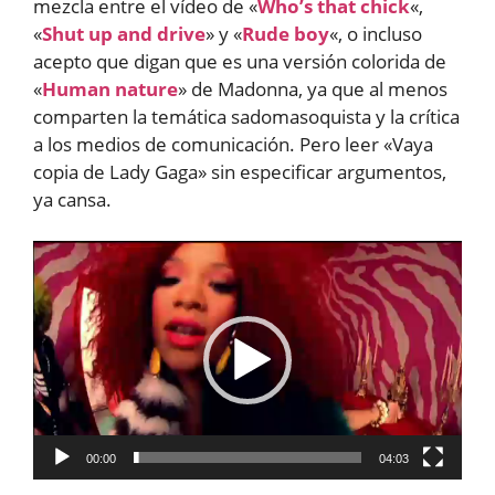
mezcla entre el vídeo de «
Who’s that chick
«,
«
Shut up and drive
» y «
Rude boy
«, o incluso
acepto que digan que es una versión colorida de
«
Human nature
» de Madonna, ya que al menos
comparten la temática sadomasoquista y la crítica
a los medios de comunicación. Pero leer «Vaya
copia de Lady Gaga» sin especificar argumentos,
ya cansa.
Reproductor
de
vídeo
00:00
04:03