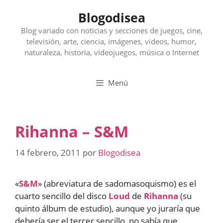
Saltar
Blogodisea
al
contenido
Blog variado con noticias y secciones de juegos, cine,
televisión, arte, ciencia, imágenes, videos, humor,
naturaleza, historia, videojuegos, música o Internet
Menú
Rihanna – S&M
14 febrero, 2011
por
Blogodisea
«
S&M
» (abreviatura de sadomasoquismo) es el
cuarto sencillo del disco
Loud
de
Rihanna
(su
quinto álbum de estudio), aunque yo juraría que
debería ser el tercer sencillo, no sabía que