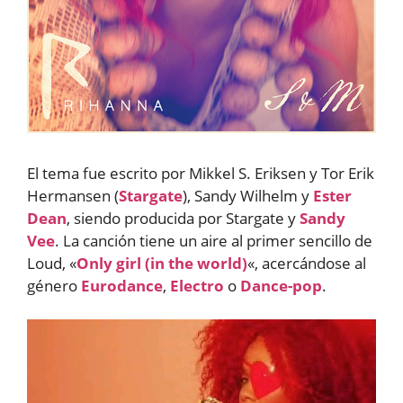
El tema fue escrito por Mikkel S. Eriksen y Tor Erik
Hermansen (
Stargate
), Sandy Wilhelm y
Ester
Dean
, siendo producida por Stargate y
Sandy
Vee
. La canción tiene un aire al primer sencillo de
Loud, «
Only girl (in the world)
«, acercándose al
género
Eurodance
,
Electro
o
Dance-pop
.