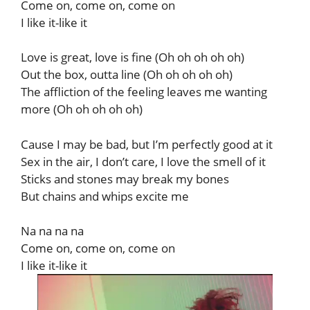
Come on, come on, come on
I like it-like it
Love is great, love is fine (Oh oh oh oh oh)
Out the box, outta line (Oh oh oh oh oh)
The affliction of the feeling leaves me wanting
more (Oh oh oh oh oh)
Cause I may be bad, but I’m perfectly good at it
Sex in the air, I don’t care, I love the smell of it
Sticks and stones may break my bones
But chains and whips excite me
Na na na na
Come on, come on, come on
I like it-like it