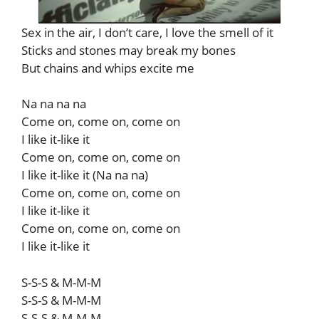
Sex in the air, I don’t care, I love the smell of it
Sticks and stones may break my bones
But chains and whips excite me
Na na na na
Come on, come on, come on
I like it-like it
Come on, come on, come on
I like it-like it (Na na na)
Come on, come on, come on
I like it-like it
Come on, come on, come on
I like it-like it
S-S-S & M-M-M
S-S-S & M-M-M
S-S-S & M-M-M