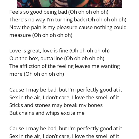
Feels so good being bad (Oh oh oh oh oh)
There’s no way I’m turning back (Oh oh oh oh oh)
Now the pain is my pleasure cause nothing could
measure (Oh oh oh oh oh)
Love is great, love is fine (Oh oh oh oh oh)
Out the box, outta line (Oh oh oh oh oh)
The affliction of the feeling leaves me wanting
more (Oh oh oh oh oh)
Cause I may be bad, but I’m perfectly good at it
Sex in the air, I don’t care, I love the smell of it
Sticks and stones may break my bones
But chains and whips excite me
Cause I may be bad, but I’m perfectly good at it
Sex in the air, I don’t care, I love the smell of it