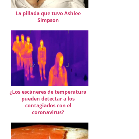
La pillada que tuvo Ashlee
Simpson
¿Los escáneres de temperatura
pueden detectar a los
contagiados con el
coronavirus?