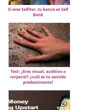
Si eres Selfiter, tu banco es Self
Bank
Test: ¿Eres visual, auditivo o
corporal? ¿cuál es tu sentido
predominante?