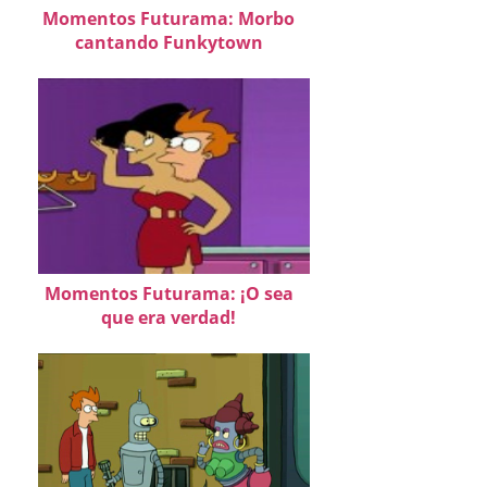
Momentos Futurama: Morbo
cantando Funkytown
Momentos Futurama: ¡O sea
que era verdad!