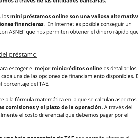
amos a través de las entidades bancarias.
, los
mini préstamos online son una valiosa alternativ
iones financieras
. En Internet es posible conseguir un
 con ASNEF que nos permiten obtener el dinero rápido qu
 del préstamo
ara escoger el
mejor minicréditos online
es detallar los
 cada una de las opciones de financiamiento disponibles. E
 porcentaje del TAE.
re a la fórmula matemática en la que se calculan aspectos
las comisiones y el plazo de la operación.
A través del
almente el costo diferencial que debemos pagar por el
n una bajo porcentaje de TAE
nos permite ahorrar al