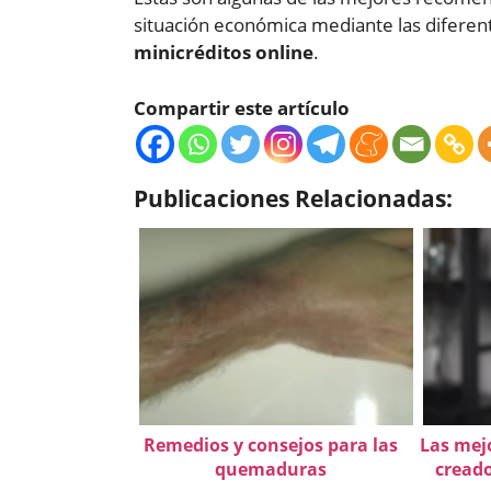
situación económica mediante las diferen
minicréditos online
.
Compartir este artículo
Publicaciones Relacionadas:
Remedios y consejos para las
Las mej
quemaduras
creado