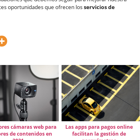
tes oportunidades que ofrecen los
servicios de
ores cámaras web para
Las apps para pagos online
res de contenidos en
facilitan la gestión de