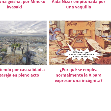
una geisha, por Mineko
Aida Nizar empitonada por
Iwasaki
una vaquilla
iendo por casualidad a
¿Por qué se emplea
areja en pleno acto
normalmente la X para
expresar una incógnita?