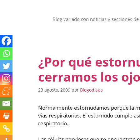
Saltar
al
contenido
Blog variado con noticias y secciones de 
¿Por qué estorn
cerramos los ojo
23 agosto, 2009
por
Blogodisea
Normalmente estornudamos porque la muco
vias respiratorias. El estornudo cumple a
respiratorio.
Las células nerviosas que se encuentran en 