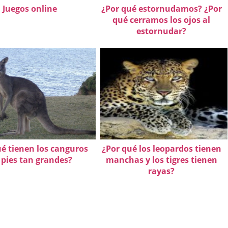
Juegos online
¿Por qué estornudamos? ¿Por
qué cerramos los ojos al
estornudar?
ué tienen los canguros
¿Por qué los leopardos tienen
 pies tan grandes?
manchas y los tigres tienen
rayas?