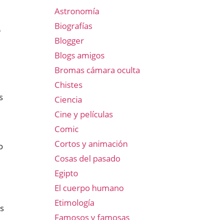
Astronomía
e
Biografías
Blogger
Blogs amigos
Bromas cámara oculta
Chistes
s
Ciencia
Cine y películas
Comic
Cortos y animación
o
Cosas del pasado
Egipto
El cuerpo humano
Etimología
as
Famosos y famosas