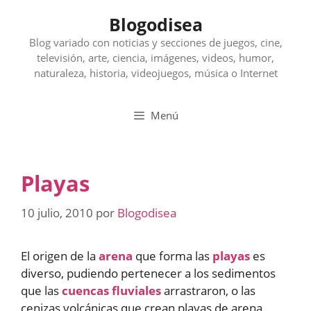
Saltar
Blogodisea
al
contenido
Blog variado con noticias y secciones de juegos, cine,
televisión, arte, ciencia, imágenes, videos, humor,
naturaleza, historia, videojuegos, música o Internet
Menú
Playas
10 julio, 2010
por
Blogodisea
El origen de la
arena
que forma las
playas
es
diverso, pudiendo pertenecer a los sedimentos
que las
cuencas fluviales
arrastraron, o las
cenizas volcánicas que crean playas de arena