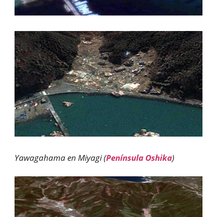
Yawagahama en Miyagi (
Península Oshika
)