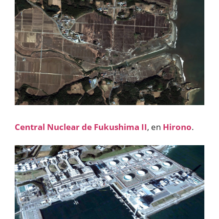
Central Nuclear de Fukushima II
, en
Hirono
.