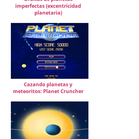
imperfectas (excentricidad
planetaria)
Cazando planetas y
meteoritos: Planet Cruncher