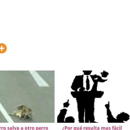
ro salva a otro perro
¿Por qué resulta mas fácil