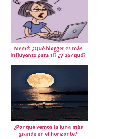
Memé: ¿Qué blogger es más
influyente para ti? ¿y por qué?
¿Por qué vemos la luna más
grande en el horizonte?