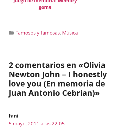
Juego de memoria: Memory
game
Categorías
Famosos y famosas
,
Música
2 comentarios en «Olivia
Newton John – I honestly
love you (En memoria de
Juan Antonio Cebrian)»
fani
5 mayo, 2011 a las 22:05