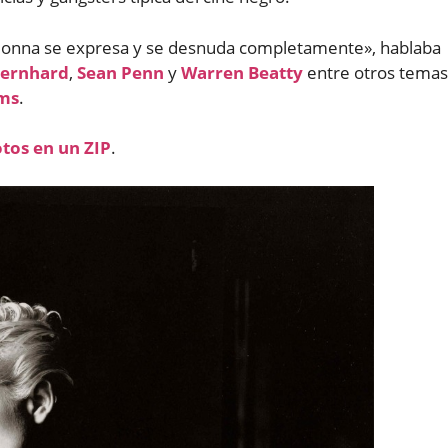
 «Madonna se expresa y se desnuda completamente», hablaba
Bernhard
,
Sean Penn
y
Warren Beatty
entre otros temas
ums
.
otos en un ZIP
.