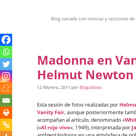
Saltar
al
contenido
Blog variado con noticias y secciones de 
Madonna en Vani
Helmut Newton
12 febrero, 2011
por
Blogodisea
Esta sesión de fotos realizadas por
Helmu
Vanity Fair
, aunque posteriormente tambi
acompañan al artículo, denominado «
Whit
(«
Al rojo vivo
«, 1949), interpretada por
J
ambientándonos en una atmósfera de policí