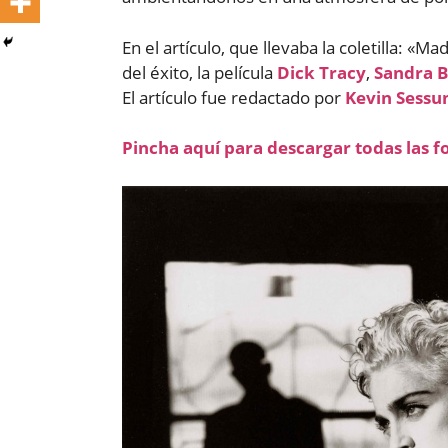
En el artículo, que llevaba la coletilla:
del éxito, la película
Dick Tracy
,
Sandra 
El artículo fue redactado por
Kevin Sess
Pincha aquí para descargar todas las f