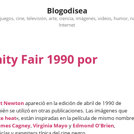
Blogodisea
juegos, cine, televisión, arte, ciencia, imágenes, videos, humor, n
Internet
ty Fair 1990 por
t Newton
apareció en la edición de abril de 1990 de
én se utilizó en otras publicaciones. Las imágenes que
e heat
«, están inspiradas en la película de mismo nombr
ames Cagney
,
Virginia Mayo
y
Edmond O’Brien
,
as y gangsters típica del cine negro.