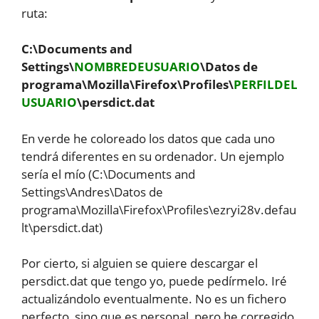
ruta:
C:\Documents and
Settings\
NOMBREDEUSUARIO
\Datos de
programa\Mozilla\Firefox\Profiles\
PERFILDEL
USUARIO
\persdict.dat
En verde he coloreado los datos que cada uno
tendrá diferentes en su ordenador. Un ejemplo
sería el mío (C:\Documents and
Settings\Andres\Datos de
programa\Mozilla\Firefox\Profiles\ezryi28v.defau
lt\persdict.dat)
Por cierto, si alguien se quiere descargar el
persdict.dat que tengo yo, puede pedírmelo. Iré
actualizándolo eventualmente. No es un fichero
perfecto, sino que es personal, pero he corregido