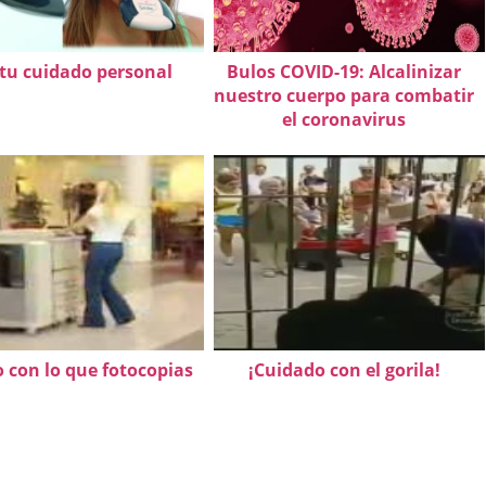
tu cuidado personal
Bulos COVID-19: Alcalinizar
nuestro cuerpo para combatir
el coronavirus
 con lo que fotocopias
¡Cuidado con el gorila!