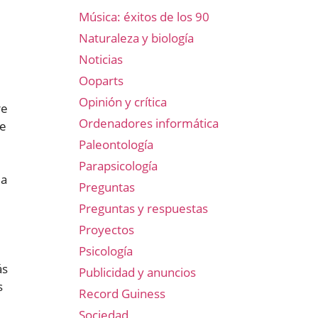
Música: éxitos de los 90
Naturaleza y biología
Noticias
Ooparts
Opinión y crítica
re
Ordenadores informática
de
Paleontología
Parapsicología
la
Preguntas
Preguntas y respuestas
Proyectos
Psicología
ás
Publicidad y anuncios
s
Record Guiness
Sociedad