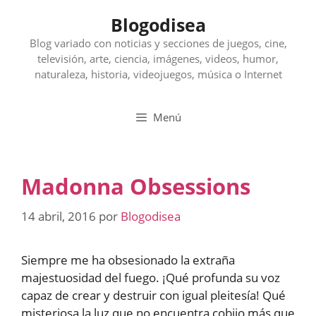
Saltar
Blogodisea
al
contenido
Blog variado con noticias y secciones de juegos, cine,
televisión, arte, ciencia, imágenes, videos, humor,
naturaleza, historia, videojuegos, música o Internet
Menú
Madonna Obsessions
14 abril, 2016
por
Blogodisea
Siempre me ha obsesionado la extraña
majestuosidad del fuego. ¡Qué profunda su voz
capaz de crear y destruir con igual pleitesía! Qué
misteriosa la luz que no encuentra cobijo más que