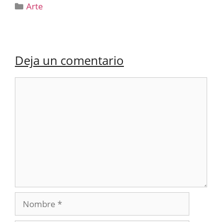
Categorías
Arte
Deja un comentario
Comentario
Nombre