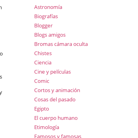
Astronomía
n
Biografías
Blogger
Blogs amigos
Bromas cámara oculta
Chistes
do
Ciencia
Cine y películas
s
Comic
Cortos y animación
y
Cosas del pasado
Egipto
El cuerpo humano
Etimología
Famosos y famosas