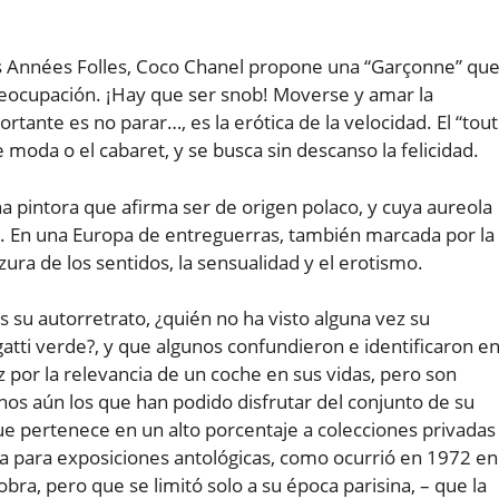
les Années Folles, Coco Chanel propone una “Garçonne” qu
eocupación. ¡Hay que ser snob! Moverse y amar la
ortante es no parar…, es la erótica de la velocidad. El “tout
 moda o el cabaret, y se busca sin descanso la felicidad.
una pintora que afirma ser de origen polaco, y cuya aureola
. En una Europa de entreguerras, también marcada por la
lzura de los sentidos, la sensualidad y el erotismo.
 su autorretrato, ¿quién no ha visto alguna vez su
gatti verde?, y que algunos confundieron e identificaron e
por la relevancia de un coche en sus vidas, pero son
s aún los que han podido disfrutar del conjunto de su
e pertenece en un alto porcentaje a colecciones privadas
a para exposiciones antológicas, como ocurrió en 1972 en
obra, pero que se limitó solo a su época parisina, – que la