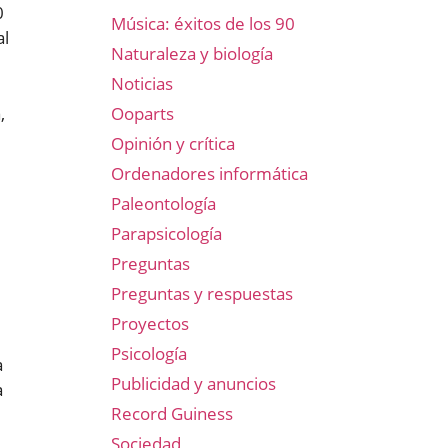
0
Música: éxitos de los 90
al
Naturaleza y biología
Noticias
,
Ooparts
Opinión y crítica
Ordenadores informática
Paleontología
Parapsicología
Preguntas
Preguntas y respuestas
Proyectos
Psicología
a
Publicidad y anuncios
a
Record Guiness
Sociedad