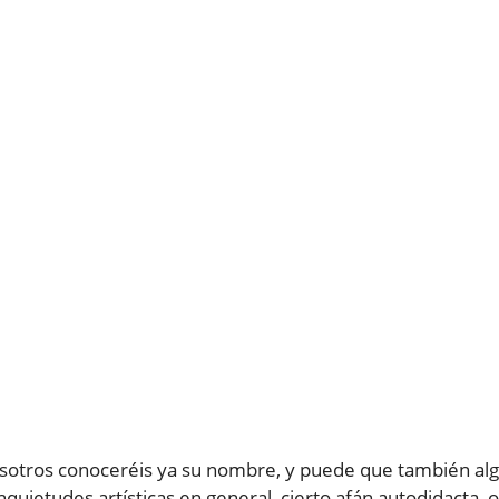
osotros conoceréis ya su nombre, y puede que también al
nquietudes artísticas en general, cierto afán autodidacta, o