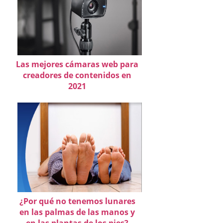
Las mejores cámaras web para
creadores de contenidos en
2021
¿Por qué no tenemos lunares
en las palmas de las manos y
en las plantas de los pies?