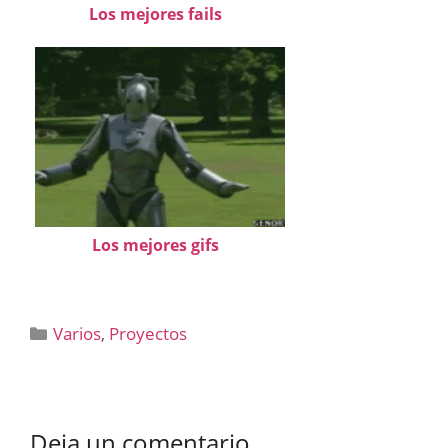
Los mejores fails
Los mejores gifs
Categorías
Varios
,
Proyectos
Deja un comentario