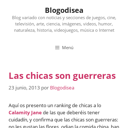
Saltar
Blogodisea
al
contenido
Blog variado con noticias y secciones de juegos, cine,
televisión, arte, ciencia, imágenes, videos, humor,
naturaleza, historia, videojuegos, música o Internet
Menú
Las chicas son guerreras
23 junio, 2013
por
Blogodisea
Aquí os presento un ranking de chicas a lo
Calamity Jane
de las que deberéis tener
cuidadín, y confirma que las chicas son guerreras:
no les gustan las flores, odian la comida china, han