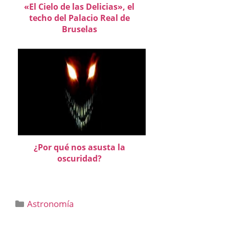
«El Cielo de las Delicias», el
techo del Palacio Real de
Bruselas
¿Por qué nos asusta la
oscuridad?
Categorías
Astronomía