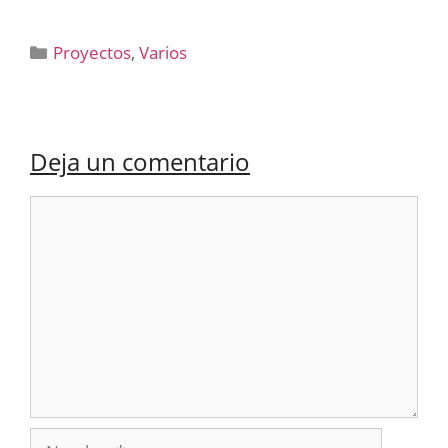
Categorías
Proyectos
,
Varios
Deja un comentario
Comentario
Nombre